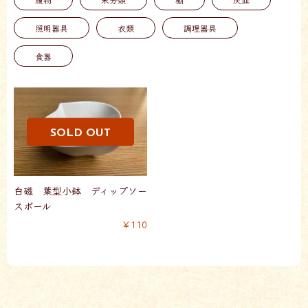
照明器具
衣類
調理器具
食器
白磁 葉型小鉢 ディップソー
スボール
￥110