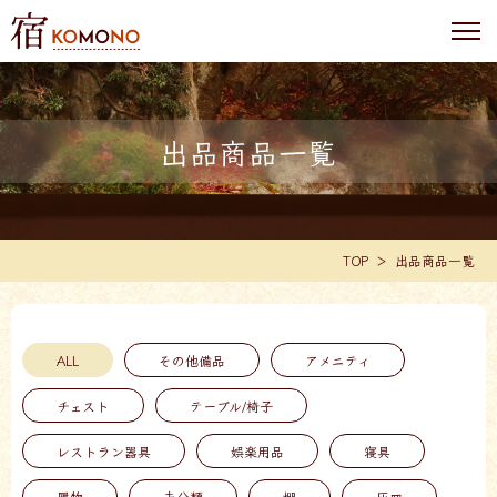
出品商品一覧
TOP
出品商品一覧
ALL
その他備品
アメニティ
チェスト
テーブル/椅子
レストラン器具
娯楽用品
寝具
履物
未分類
棚
灰皿