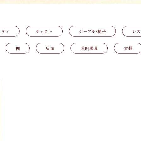
ニティ
チェスト
テーブル/椅子
レス
棚
灰皿
照明器具
衣類