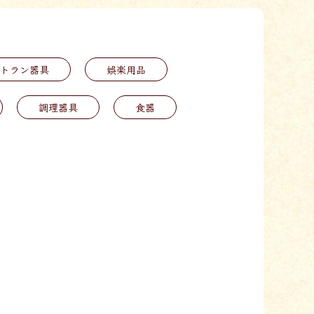
トラン器具
娯楽用品
調理器具
食器