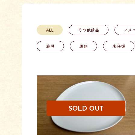
ALL
その他備品
アメ
寝具
履物
未分類