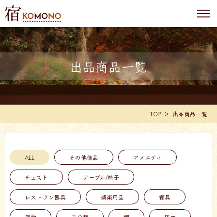
出品商品一覧
TOP
出品商品一覧
ALL
その他備品
アメニティ
チェスト
テーブル/椅子
レストラン器具
娯楽用品
寝具
履物
未分類
棚
灰皿