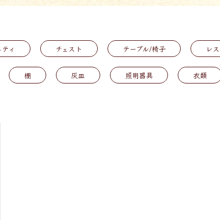
ニティ
チェスト
テーブル/椅子
レス
棚
灰皿
照明器具
衣類