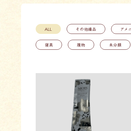
ALL
その他備品
アメ
寝具
履物
未分類