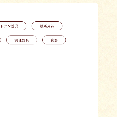
トラン器具
娯楽用品
調理器具
食器