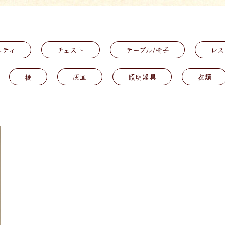
ニティ
チェスト
テーブル/椅子
レス
棚
灰皿
照明器具
衣類