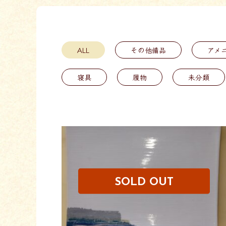
ALL
その他備品
アメ
寝具
履物
未分類