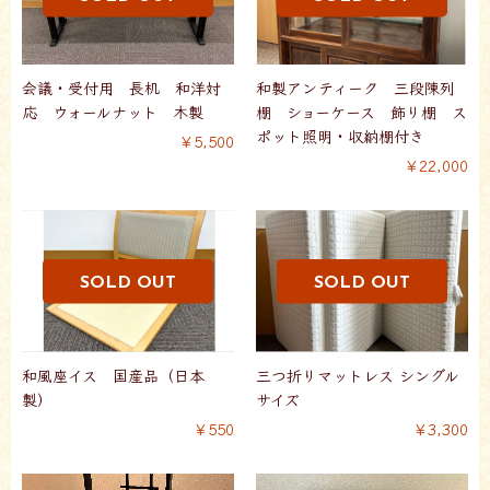
会議・受付用 長机 和洋対
和製アンティーク 三段陳列
応 ウォールナット 木製
棚 ショーケース 飾り棚 ス
ポット照明・収納棚付き
￥5,500
￥22,000
和風座イス 国産品（日本
三つ折りマットレス シングル
製）
サイズ
￥550
￥3,300