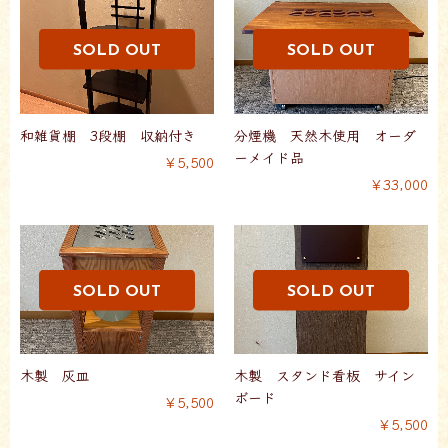
和雑貨棚 3段棚 収納付き
分煙機 天然木使用 オーダ
ーメイド品
￥5,500
￥33,000
木製 灰皿
木製 スタンド看板 サイン
ボード
￥5,500
￥5,500