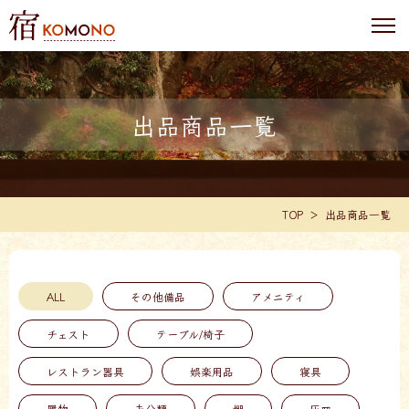
出品商品一覧
TOP
出品商品一覧
ALL
その他備品
アメニティ
チェスト
テーブル/椅子
レストラン器具
娯楽用品
寝具
履物
未分類
棚
灰皿