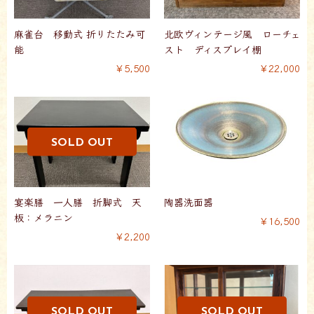
麻雀台 移動式 折りたたみ可
北欧ヴィンテージ風 ローチェ
能
スト ディスプレイ棚
￥5,500
￥22,000
宴楽膳 一人膳 折脚式 天
陶器洗面器
板：メラニン
￥16,500
￥2,200