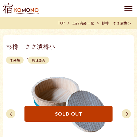
TOP
出品商品一覧
杉樽 ささ漬樽小
杉樽 ささ漬樽小
,
未分類
調理器具