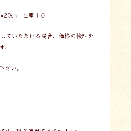
×20㎝ 在庫１０
入していただける場合、価格の検討を
す。
下さい。
中古です。現在使用できております。