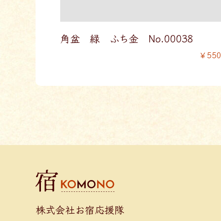
角盆 緑 ふち金 No.00038
￥55
株式会社お宿応援隊