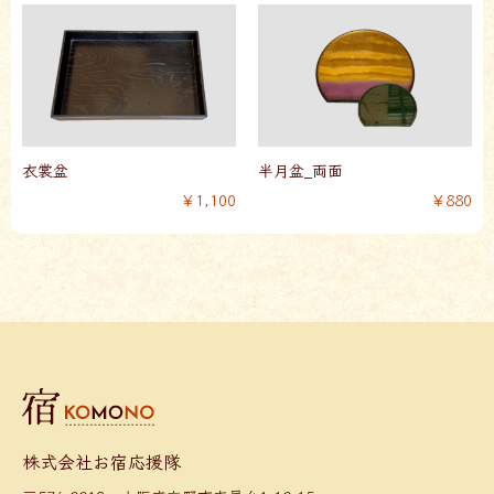
衣裳盆
半月盆_両面
￥1,100
￥880
株式会社お宿応援隊