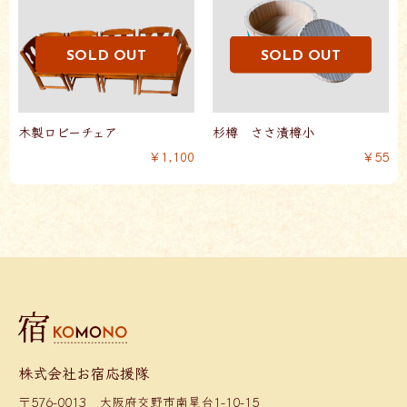
木製ロビーチェア
杉樽 ささ漬樽小
￥1,100
￥55
株式会社お宿応援隊
〒576-0013 大阪府交野市南星台1-10-15