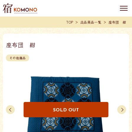
TOP
出品商品一覧
座布団 紺
座布団 紺
その他備品