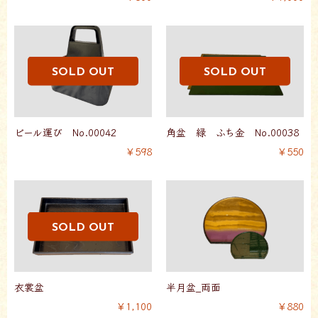
ビール運び No.00042
角盆 緑 ふち金 No.00038
￥598
￥550
衣裳盆
半月盆_両面
￥1,100
￥880