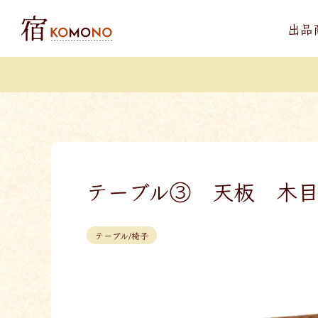
出品
テーブル③ 天板 木目
テーブル/椅子