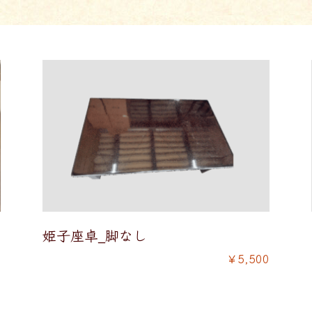
姫子座卓_脚なし
￥5,500
0