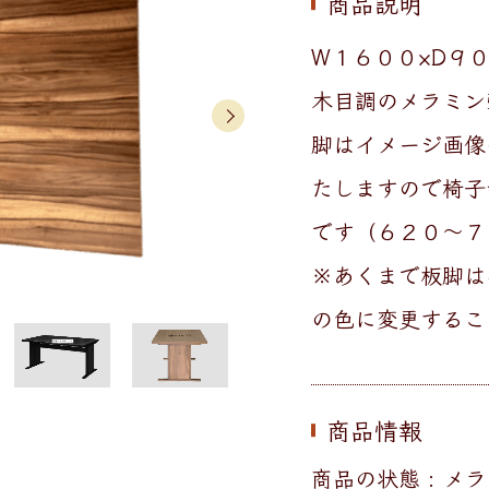
商品説明
W１６００×D９
木目調のメラミン
脚はイメージ画像
たしますので椅子
です（６２０～７
※あくまで板脚は
の色に変更するこ
商品情報
商品の状態 : 