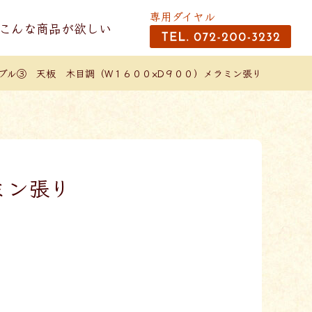
専用ダイヤル
こんな商品が欲しい
ブル③ 天板 木目調（W１６００×D９００）メラミン張り
ミン張り
）